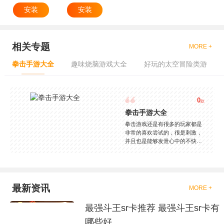
安装
安装
相关专题
MORE +
拳击手游大全
趣味烧脑游戏大全
好玩的太空冒险类游
0
款
拳击手游大全
拳击游戏还是有很多的玩家都是
非常的喜欢尝试的，很是刺激，
并且也是能够发泄心中的不快
吧，现在市面上是有很多的类型
的拳击的游戏，这些游戏一般都
是一些格斗的游戏，其实是非常
的有趣，也是相当的刺激的，游
戏中是有一些不同的场景都是能
最新资讯
MORE +
够去进行体验的，我们也是能够
去刺激的进行对战的，小编现在
最强斗王sr卡推荐 最强斗王sr卡有
就是收集了一些有意思的拳击游
戏，相信你们一定会喜欢的。
哪些好