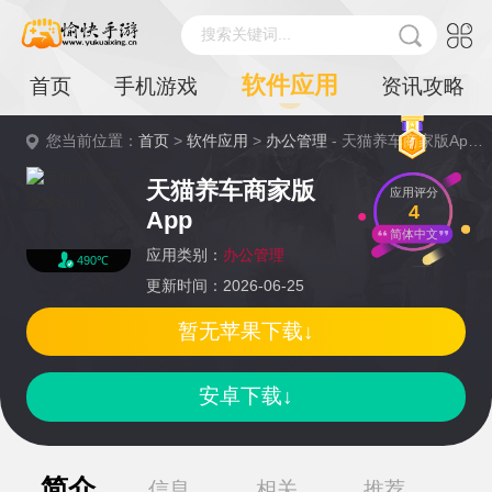
搜索关键词...
软件应用
首页
手机游戏
资讯攻略
您当前位置：
首页
>
软件应用
>
办公管理
- 天猫养车商家版App详情
天猫养车商家版
应用评分
4
App
简体中文
应用类别：
办公管理
490℃
更新时间：2026-06-25
暂无苹果下载↓
安卓下载↓
简介
信息
相关
推荐