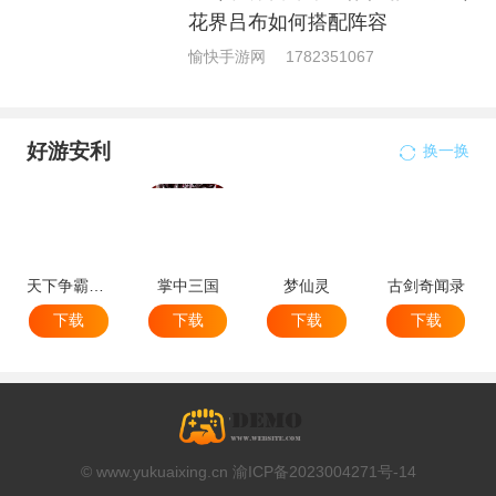
花界吕布如何搭配阵容
愉快手游网
1782351067
好游安利
换一换
天下争霸三国志
掌中三国
梦仙灵
古剑奇闻录
下载
下载
下载
下载
© www.yukuaixing.cn 渝ICP备2023004271号-14