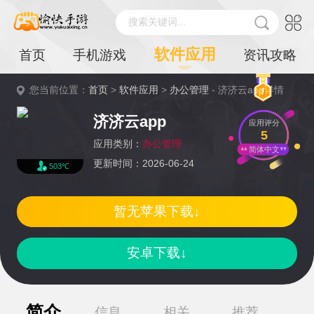
搜索关键词...
软件应用
首页
手机游戏
资讯攻略
您当前位置：
首页
>
软件应用
>
办公管理
- 济济云app详情
济济云app
应用评分
5
应用类别：
办公管理
简体中文
更新时间：2026-06-24
503℃
暂无苹果下载↓
安卓下载↓
简介
信息
相关
推荐