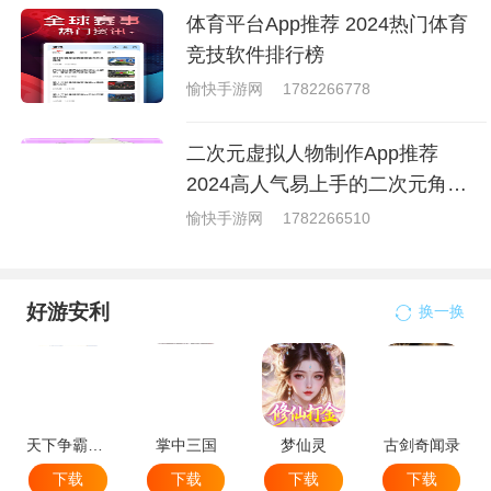
体育平台App推荐 2024热门体育
竞技软件排行榜
愉快手游网
1782266778
二次元虚拟人物制作App推荐
2024高人气易上手的二次元角色
生成工具
愉快手游网
1782266510
好游安利
换一换
天下争霸三国志
掌中三国
梦仙灵
古剑奇闻录
下载
下载
下载
下载