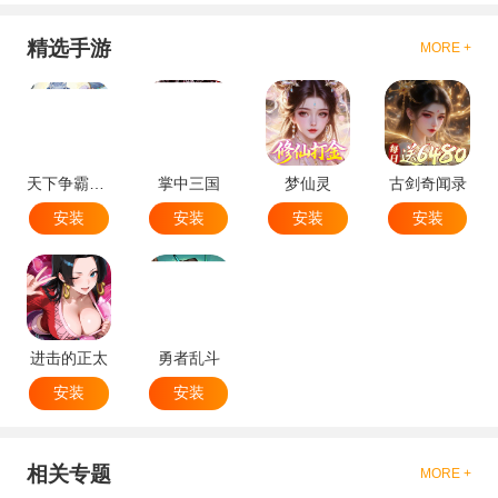
精选手游
MORE +
天下争霸三国志
掌中三国
梦仙灵
古剑奇闻录
安装
安装
安装
安装
进击的正太
勇者乱斗
安装
安装
相关专题
MORE +