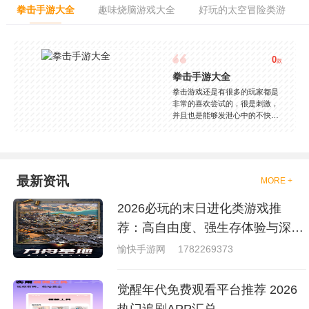
拳击手游大全
趣味烧脑游戏大全
好玩的太空冒险类游
0
款
拳击手游大全
拳击游戏还是有很多的玩家都是
非常的喜欢尝试的，很是刺激，
并且也是能够发泄心中的不快
吧，现在市面上是有很多的类型
的拳击的游戏，这些游戏一般都
是一些格斗的游戏，其实是非常
的有趣，也是相当的刺激的，游
戏中是有一些不同的场景都是能
最新资讯
MORE +
够去进行体验的，我们也是能够
去刺激的进行对战的，小编现在
2026必玩的末日进化类游戏推
就是收集了一些有意思的拳击游
戏，相信你们一定会喜欢的。
荐：高自由度、强生存体验与深度
进化系统
愉快手游网
1782269373
觉醒年代免费观看平台推荐 2026
热门追剧APP汇总