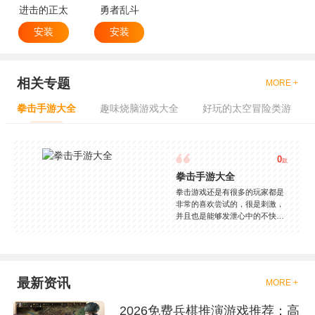
进击的正太
勇者乱斗
安装
安装
相关专题
MORE +
拳击手游大全
趣味烧脑游戏大全
好玩的太空冒险类游
0
款
拳击手游大全
拳击游戏还是有很多的玩家都是
非常的喜欢尝试的，很是刺激，
并且也是能够发泄心中的不快
吧，现在市面上是有很多的类型
的拳击的游戏，这些游戏一般都
是一些格斗的游戏，其实是非常
的有趣，也是相当的刺激的，游
戏中是有一些不同的场景都是能
最新资讯
MORE +
够去进行体验的，我们也是能够
去刺激的进行对战的，小编现在
2026免费兵棋推演游戏推荐：高
就是收集了一些有意思的拳击游