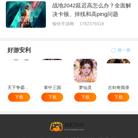
战地2042延迟高怎么办？全面解
决卡顿、掉线和高ping问题
愉快手游网
1782379318
好游安利
换一换
天下争霸三国志
掌中三国
梦仙灵
古剑奇闻录
下载
下载
下载
下载