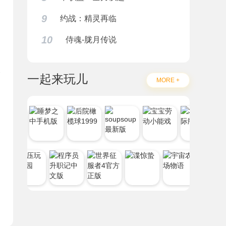
9
约战：精灵再临
10
侍魂-胧月传说
一起来玩儿
MORE +
题