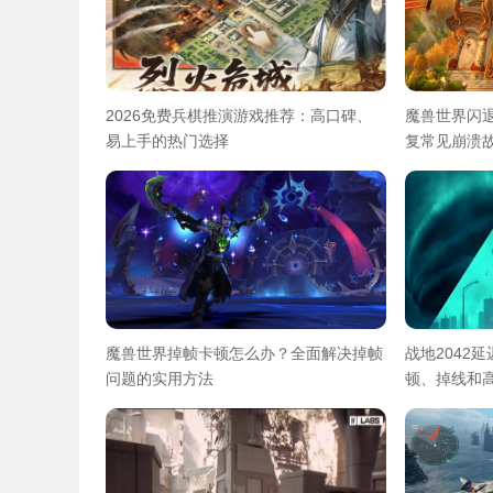
2026免费兵棋推演游戏推荐：高口碑、
魔兽世界闪
易上手的热门选择
复常见崩溃
魔兽世界掉帧卡顿怎么办？全面解决掉帧
战地2042
问题的实用方法
顿、掉线和高