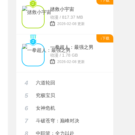
↓下载
拯救小宇宙
动漫 / 817.37 MB
2026-02-08 更新
↓下载
一拳超人：最强之男
动漫 / 1.78 GB
2026-02-08 更新
4
六道轮回
5
究极宝贝
6
女神危机
7
斗破苍穹：巅峰对决
8
中职篮：全力以赴