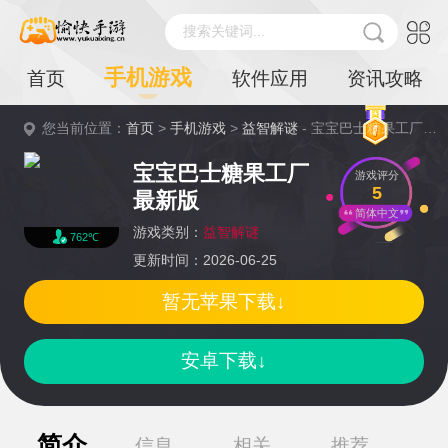
搜索关键词...
手机游戏
首页
软件应用
资讯攻略
您当前位置：
首页
>
手机游戏
>
益智解谜
- 宝宝巴士糖果工厂最新版详情
宝宝巴士糖果工厂
游戏评分
5
最新版
简体中文
游戏类别：
益智解谜
762℃
更新时间：2026-06-25
暂无苹果下载↓
安卓下载↓
简介
信息
相关
推荐