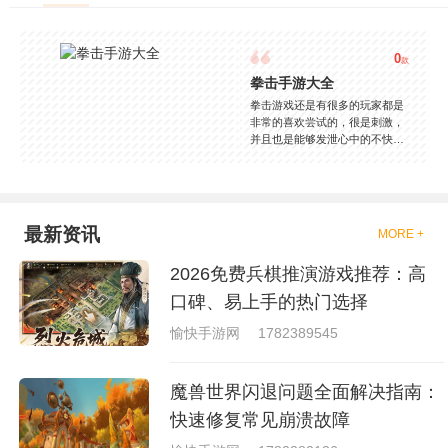
0
款
拳击手游大全
拳击游戏还是有很多的玩家都是
非常的喜欢尝试的，很是刺激，
并且也是能够发泄心中的不快
吧，现在市面上是有很多的类型
的拳击的游戏，这些游戏一般都
是一些格斗的游戏，其实是非常
的有趣，也是相当的刺激的，游
戏中是有一些不同的场景都是能
最新资讯
MORE +
够去进行体验的，我们也是能够
去刺激的进行对战的，小编现在
2026免费兵棋推演游戏推荐：高
就是收集了一些有意思的拳击游
戏，相信你们一定会喜欢的。
口碑、易上手的热门选择
愉快手游网
1782389545
魔兽世界闪退问题全面解决指南：
快速修复常见崩溃故障