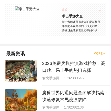
0
款
拳击手游大全
拳击游戏还是有很多的玩家都是
非常的喜欢尝试的，很是刺激，
并且也是能够发泄心中的不快
吧，现在市面上是有很多的类型
的拳击的游戏，这些游戏一般都
是一些格斗的游戏，其实是非常
的有趣，也是相当的刺激的，游
戏中是有一些不同的场景都是能
最新资讯
MORE +
够去进行体验的，我们也是能够
去刺激的进行对战的，小编现在
2026免费兵棋推演游戏推荐：高
就是收集了一些有意思的拳击游
戏，相信你们一定会喜欢的。
口碑、易上手的热门选择
愉快手游网
1782389545
魔兽世界闪退问题全面解决指南：
快速修复常见崩溃故障
愉快手游网
1782382136