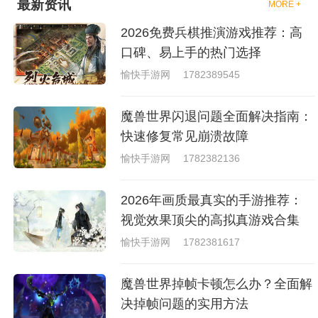
最新资讯
MORE +
够去进行体验的，我们也是能够
去刺激的进行对战的，小编现在
2026免费兵棋推演游戏推荐：高
就是收集了一些有意思的拳击游
戏，相信你们一定会喜欢的。
口碑、易上手的热门选择
愉快手游网
1782389545
魔兽世界闪退问题全面解决指南：
快速修复常见崩溃故障
愉快手游网
1782382136
2026年画质最真实的手游推荐：
视觉效果顶尖的高拟真游戏合集
愉快手游网
1782381617
魔兽世界掉帧卡顿怎么办？全面解
决掉帧问题的实用方法