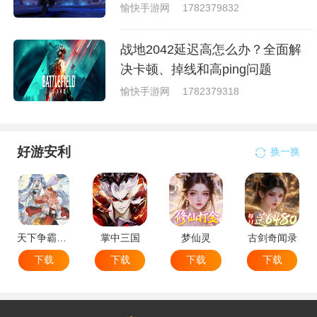
愉快手游网
1782379832
战地2042延迟高怎么办？全面解
决卡顿、掉线和高ping问题
愉快手游网
1782379318
好游安利
换一换
天下争霸三国志
掌中三国
梦仙灵
古剑奇闻录
下载
下载
下载
下载