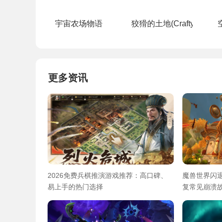
宇宙农场物语
狡猾的土地(CraftyLands)
更多资讯
2026免费兵棋推演游戏推荐：高口碑、
魔兽世界闪
易上手的热门选择
复常见崩溃