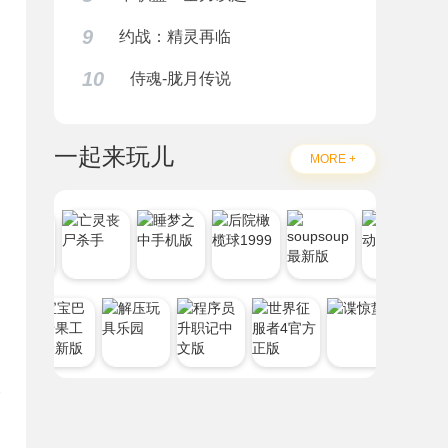
9
约战：精灵再临
10
侍魂-胧月传说
一起来玩儿
MORE +