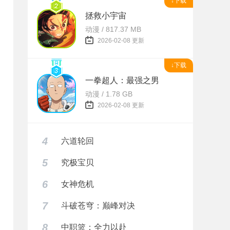
↓下载
拯救小宇宙
动漫 / 817.37 MB
2026-02-08 更新
↓下载
一拳超人：最强之男
动漫 / 1.78 GB
2026-02-08 更新
4
六道轮回
5
究极宝贝
6
女神危机
7
斗破苍穹：巅峰对决
8
中职篮：全力以赴