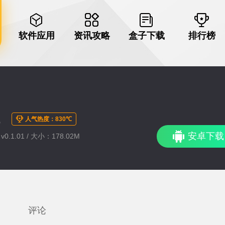
软件应用
资讯攻略
盒子下载
排行榜
征
人气热度：830℃
安卓下载
0.1.01 / 大小：178.02M
评论