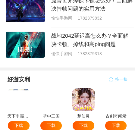
魔兽世界掉帧卡顿怎么办？全面解
决掉帧问题的实用方法
愉快手游网
1782379832
战地2042延迟高怎么办？全面解
决卡顿、掉线和高ping问题
愉快手游网
1782379318
好游安利
换一换
天下争霸三国志
掌中三国
梦仙灵
古剑奇闻录
下载
下载
下载
下载