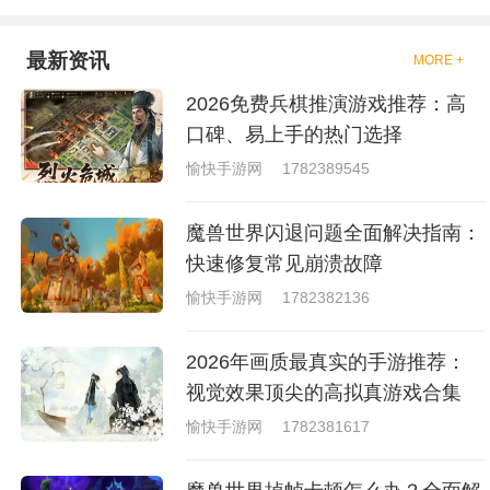
是一些格斗的游戏，其实是非常
的有趣，也是相当的刺激的，游
戏中是有一些不同的场景都是能
最新资讯
MORE +
够去进行体验的，我们也是能够
去刺激的进行对战的，小编现在
2026免费兵棋推演游戏推荐：高
就是收集了一些有意思的拳击游
戏，相信你们一定会喜欢的。
口碑、易上手的热门选择
愉快手游网
1782389545
魔兽世界闪退问题全面解决指南：
快速修复常见崩溃故障
愉快手游网
1782382136
2026年画质最真实的手游推荐：
视觉效果顶尖的高拟真游戏合集
愉快手游网
1782381617