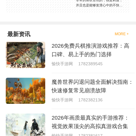
非常的喜欢尝试的，很是刺激，
并且也是能够发泄心中的不快
吧，现在市面上是有很多的类型
的拳击的游戏，这些游戏一般都
是一些格斗的游戏，其实是非常
的有趣，也是相当的刺激的，游
戏中是有一些不同的场景都是能
最新资讯
MORE +
够去进行体验的，我们也是能够
去刺激的进行对战的，小编现在
2026免费兵棋推演游戏推荐：高
就是收集了一些有意思的拳击游
戏，相信你们一定会喜欢的。
口碑、易上手的热门选择
愉快手游网
1782389545
魔兽世界闪退问题全面解决指南：
快速修复常见崩溃故障
愉快手游网
1782382136
2026年画质最真实的手游推荐：
视觉效果顶尖的高拟真游戏合集
愉快手游网
1782381617