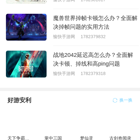
魔兽世界掉帧卡顿怎么办？全面解
决掉帧问题的实用方法
愉快手游网
1782379832
战地2042延迟高怎么办？全面解
决卡顿、掉线和高ping问题
愉快手游网
1782379318
好游安利
换一换
天下争霸三国志
掌中三国
梦仙灵
古剑奇闻录