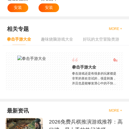
安装
安装
相关专题
MORE +
拳击手游大全
趣味烧脑游戏大全
好玩的太空冒险类游
0
款
拳击手游大全
拳击游戏还是有很多的玩家都是
非常的喜欢尝试的，很是刺激，
并且也是能够发泄心中的不快
吧，现在市面上是有很多的类型
的拳击的游戏，这些游戏一般都
是一些格斗的游戏，其实是非常
的有趣，也是相当的刺激的，游
戏中是有一些不同的场景都是能
最新资讯
MORE +
够去进行体验的，我们也是能够
去刺激的进行对战的，小编现在
2026免费兵棋推演游戏推荐：高
就是收集了一些有意思的拳击游
戏，相信你们一定会喜欢的。