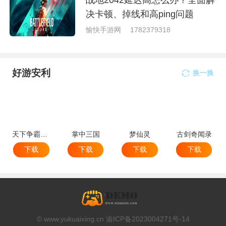
决卡顿、掉线和高ping问题
愉快手游网
1782379318
好游安利
换一换
天下争霸三国志
掌中三国
梦仙灵
古剑奇闻录
下载
下载
下载
下载
© www.yukuaixing.cn 渝ICP备2023004271号-14