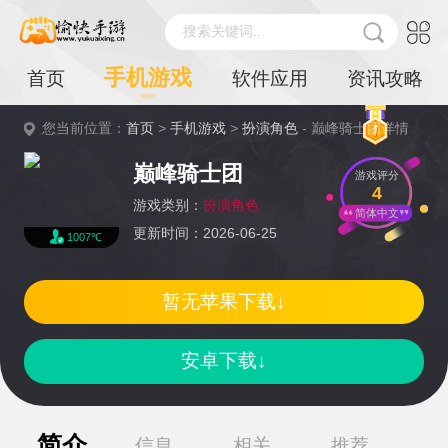
搜索关键词...
手机游戏
首页
软件应用
资讯攻略
您当前位置：
首页
>
手机游戏
>
扮演角色
- 巅峰骑士团详情
巅峰骑士团
游戏评分
4
游戏类别：
扮演角色
简体中文
更新时间：2026-06-25
1007℃
暂无苹果下载↓
安卓下载↓
简介
信息
相关
推荐