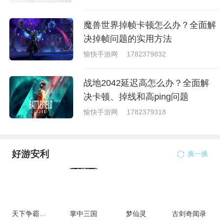
魔兽世界掉帧卡顿怎么办？全面解
决掉帧问题的实用方法
愉快手游网
1782379832
战地2042延迟高怎么办？全面解
决卡顿、掉线和高ping问题
愉快手游网
1782379318
好游安利
换一换
天下争霸三国志
掌中三国
梦仙灵
古剑奇闻录