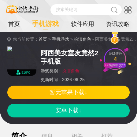
搜索关键词...
手机游戏
首页
软件应用
资讯攻略
您当前位置：
首页
>
手机游戏
>
扮演角色
- 阿西美女室友竟然2手机版详情
阿西美女室友竟然2
游戏评分
4
手机版
简体中文
游戏类别：
扮演角色
916℃
更新时间：2026-06-25
暂无苹果下载↓
安卓下载↓
简介
信息
相关
推荐