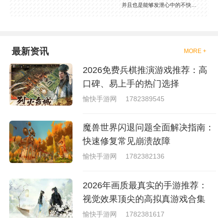
并且也是能够发泄心中的不快
吧，现在市面上是有很多的类型
的拳击的游戏，这些游戏一般都
是一些格斗的游戏，其实是非常
的有趣，也是相当的刺激的，游
戏中是有一些不同的场景都是能
最新资讯
MORE +
够去进行体验的，我们也是能够
去刺激的进行对战的，小编现在
2026免费兵棋推演游戏推荐：高
就是收集了一些有意思的拳击游
戏，相信你们一定会喜欢的。
口碑、易上手的热门选择
愉快手游网
1782389545
魔兽世界闪退问题全面解决指南：
快速修复常见崩溃故障
愉快手游网
1782382136
2026年画质最真实的手游推荐：
视觉效果顶尖的高拟真游戏合集
愉快手游网
1782381617