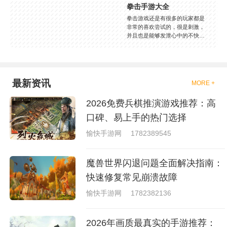
拳击手游大全
拳击游戏还是有很多的玩家都是
非常的喜欢尝试的，很是刺激，
并且也是能够发泄心中的不快
吧，现在市面上是有很多的类型
的拳击的游戏，这些游戏一般都
是一些格斗的游戏，其实是非常
的有趣，也是相当的刺激的，游
戏中是有一些不同的场景都是能
最新资讯
MORE +
够去进行体验的，我们也是能够
去刺激的进行对战的，小编现在
2026免费兵棋推演游戏推荐：高
就是收集了一些有意思的拳击游
戏，相信你们一定会喜欢的。
口碑、易上手的热门选择
愉快手游网
1782389545
魔兽世界闪退问题全面解决指南：
快速修复常见崩溃故障
愉快手游网
1782382136
2026年画质最真实的手游推荐：