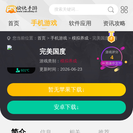
搜索关键词...
手机游戏
首页
软件应用
资讯攻略
您当前位置：
首页
>
手机游戏
>
模拟养成
- 完美国度详情
完美国度
游戏评分
4
游戏类别：
模拟养成
简体中文
更新时间：2026-06-23
601℃
暂无苹果下载↓
安卓下载↓
简介
信息
相关
推荐