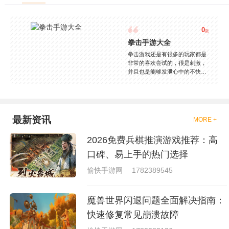
0
款
拳击手游大全
拳击游戏还是有很多的玩家都是
非常的喜欢尝试的，很是刺激，
并且也是能够发泄心中的不快
吧，现在市面上是有很多的类型
的拳击的游戏，这些游戏一般都
是一些格斗的游戏，其实是非常
的有趣，也是相当的刺激的，游
戏中是有一些不同的场景都是能
最新资讯
MORE +
够去进行体验的，我们也是能够
去刺激的进行对战的，小编现在
2026免费兵棋推演游戏推荐：高
就是收集了一些有意思的拳击游
戏，相信你们一定会喜欢的。
口碑、易上手的热门选择
愉快手游网
1782389545
魔兽世界闪退问题全面解决指南：
快速修复常见崩溃故障