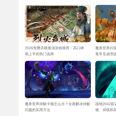
2026免费兵棋推演游戏推荐：高口碑、
魔兽世界闪
易上手的热门选择
复常见崩溃
魔兽世界掉帧卡顿怎么办？全面解决掉帧
战地2042
问题的实用方法
顿、掉线和高