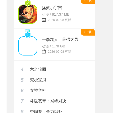
↓下载
拯救小宇宙
动漫 / 817.37 MB
2026-02-08 更新
↓下载
一拳超人：最强之男
动漫 / 1.78 GB
2026-02-08 更新
4
六道轮回
5
究极宝贝
6
女神危机
7
斗破苍穹：巅峰对决
8
中职篮：全力以赴