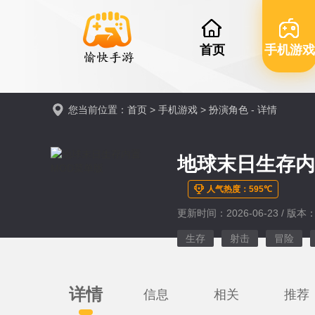
首页
手机游戏
您当前位置：
首页
>
手机游戏
>
扮演角色
- 详情
地球末日生存内
人气热度：595℃
更新时间：2026-06-23 / 版本：v
生存
射击
冒险
详情
信息
相关
推荐