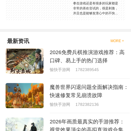
拳击游戏还是有很多的玩家都是
非常的喜欢尝试的，很是刺激，
并且也是能够发泄心中的不快
吧，现在市面上是有很多的类型
的拳击的游戏，这些游戏一般都
是一些格斗的游戏，其实是非常
的有趣，也是相当的刺激的，游
戏中是有一些不同的场景都是能
最新资讯
MORE +
够去进行体验的，我们也是能够
去刺激的进行对战的，小编现在
2026免费兵棋推演游戏推荐：高
就是收集了一些有意思的拳击游
戏，相信你们一定会喜欢的。
口碑、易上手的热门选择
愉快手游网
1782389545
魔兽世界闪退问题全面解决指南：
快速修复常见崩溃故障
愉快手游网
1782382136
2026年画质最真实的手游推荐：
视觉效果顶尖的高拟真游戏合集