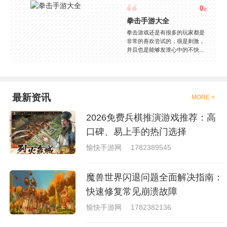
0
款
拳击手游大全
拳击游戏还是有很多的玩家都是
非常的喜欢尝试的，很是刺激，
并且也是能够发泄心中的不快
吧，现在市面上是有很多的类型
的拳击的游戏，这些游戏一般都
是一些格斗的游戏，其实是非常
的有趣，也是相当的刺激的，游
戏中是有一些不同的场景都是能
最新资讯
MORE +
够去进行体验的，我们也是能够
去刺激的进行对战的，小编现在
2026免费兵棋推演游戏推荐：高
就是收集了一些有意思的拳击游
戏，相信你们一定会喜欢的。
口碑、易上手的热门选择
愉快手游网
1782389545
魔兽世界闪退问题全面解决指南：
快速修复常见崩溃故障
愉快手游网
1782382136