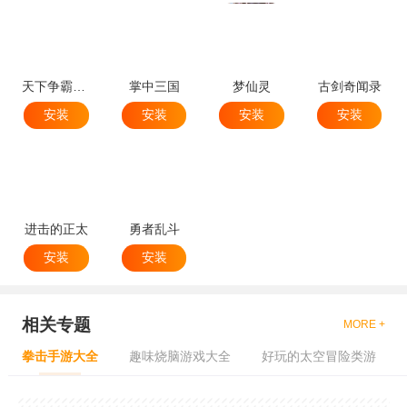
天下争霸三国志
掌中三国
梦仙灵
古剑奇闻录
安装
安装
安装
安装
进击的正太
勇者乱斗
安装
安装
相关专题
MORE +
拳击手游大全
趣味烧脑游戏大全
好玩的太空冒险类游