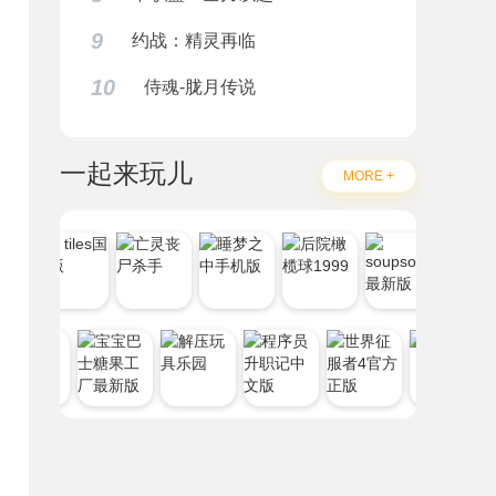
9
约战：精灵再临
10
侍魂-胧月传说
一起来玩儿
MORE +