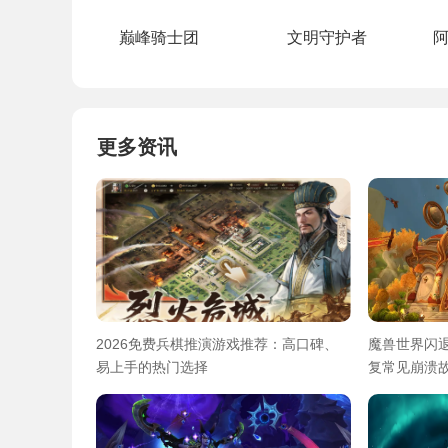
巅峰骑士团
文明守护者
更多资讯
2026免费兵棋推演游戏推荐：高口碑、
魔兽世界闪
易上手的热门选择
复常见崩溃