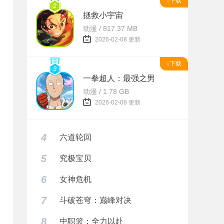
↓下载
拯救小宇宙
动漫 / 817.37 MB
2026-02-08 更新
↓下载
一拳超人：最强之男
动漫 / 1.78 GB
2026-02-08 更新
4
六道轮回
5
究极宝贝
6
女神危机
7
斗破苍穹：巅峰对决
8
中职篮：全力以赴