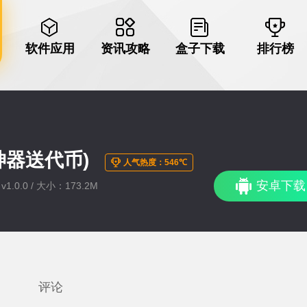
软件应用
资讯攻略
盒子下载
排行榜
神器送代币)
人气热度：546℃
安卓下载
1.0.0 / 大小：173.2M
评论