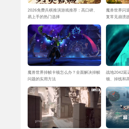
2026免费兵棋推演游戏推荐：高口碑、
魔兽世界闪
易上手的热门选择
复常见崩溃
魔兽世界掉帧卡顿怎么办？全面解决掉帧
战地2042
问题的实用方法
顿、掉线和高