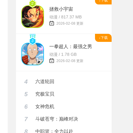
↓下载
拯救小宇宙
动漫 / 817.37 MB
2026-02-08 更新
↓下载
一拳超人：最强之男
动漫 / 1.78 GB
2026-02-08 更新
4
六道轮回
5
究极宝贝
6
女神危机
7
斗破苍穹：巅峰对决
8
中职篮：全力以赴