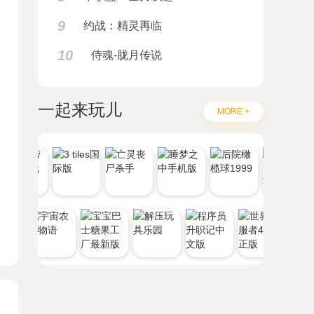
9
约战：精灵再临
10
侍魂-胧月传说
一起来玩儿
MORE +
题