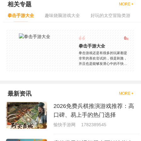
相关专题
MORE +
拳击手游大全
趣味烧脑游戏大全
好玩的太空冒险类游
0
款
拳击手游大全
拳击游戏还是有很多的玩家都是
非常的喜欢尝试的，很是刺激，
并且也是能够发泄心中的不快
吧，现在市面上是有很多的类型
的拳击的游戏，这些游戏一般都
是一些格斗的游戏，其实是非常
的有趣，也是相当的刺激的，游
戏中是有一些不同的场景都是能
最新资讯
MORE +
够去进行体验的，我们也是能够
去刺激的进行对战的，小编现在
2026免费兵棋推演游戏推荐：高
就是收集了一些有意思的拳击游
戏，相信你们一定会喜欢的。
口碑、易上手的热门选择
愉快手游网
1782389545