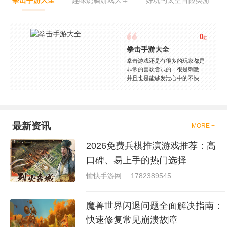
拳击手游大全
趣味烧脑游戏大全
好玩的太空冒险类游
0
款
拳击手游大全
拳击游戏还是有很多的玩家都是
非常的喜欢尝试的，很是刺激，
并且也是能够发泄心中的不快
吧，现在市面上是有很多的类型
的拳击的游戏，这些游戏一般都
是一些格斗的游戏，其实是非常
的有趣，也是相当的刺激的，游
戏中是有一些不同的场景都是能
最新资讯
MORE +
够去进行体验的，我们也是能够
去刺激的进行对战的，小编现在
2026免费兵棋推演游戏推荐：高
就是收集了一些有意思的拳击游
戏，相信你们一定会喜欢的。
口碑、易上手的热门选择
愉快手游网
1782389545
魔兽世界闪退问题全面解决指南：
快速修复常见崩溃故障