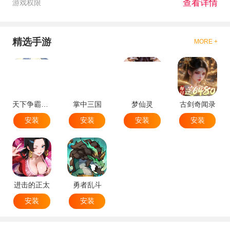
查看详情
游戏权限
精选手游
MORE +
天下争霸三国志
掌中三国
梦仙灵
古剑奇闻录
安装
安装
安装
安装
进击的正太
勇者乱斗
安装
安装