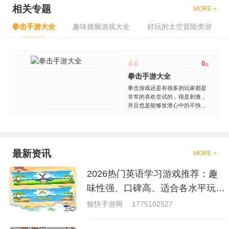
相关专题
MORE +
拳击手游大全
趣味烧脑游戏大全
好玩的太空冒险类游
0
款
拳击手游大全
拳击游戏还是有很多的玩家都是
非常的喜欢尝试的，很是刺激，
并且也是能够发泄心中的不快
吧，现在市面上是有很多的类型
的拳击的游戏，这些游戏一般都
是一些格斗的游戏，其实是非常
的有趣，也是相当的刺激的，游
戏中是有一些不同的场景都是能
最新资讯
MORE +
够去进行体验的，我们也是能够
去刺激的进行对战的，小编现在
2026热门英语学习游戏推荐：趣
就是收集了一些有意思的拳击游
戏，相信你们一定会喜欢的。
味性强、口碑高、适合各水平玩家
的英语游戏合集
愉快手游网
1775102527