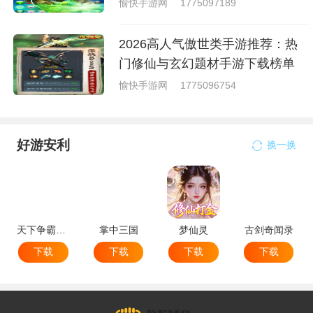
愉快手游网
1775097189
2026高人气傲世类手游推荐：热
门修仙与玄幻题材手游下载榜单
愉快手游网
1775096754
好游安利
换一换
天下争霸三国志
掌中三国
梦仙灵
古剑奇闻录
下载
下载
下载
下载