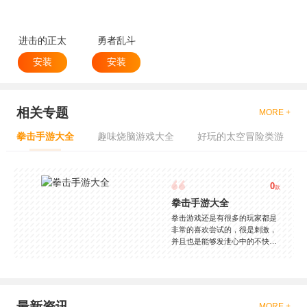
进击的正太
勇者乱斗
安装
安装
相关专题
MORE +
拳击手游大全
趣味烧脑游戏大全
好玩的太空冒险类游
0
款
拳击手游大全
拳击游戏还是有很多的玩家都是
非常的喜欢尝试的，很是刺激，
并且也是能够发泄心中的不快
吧，现在市面上是有很多的类型
的拳击的游戏，这些游戏一般都
是一些格斗的游戏，其实是非常
的有趣，也是相当的刺激的，游
戏中是有一些不同的场景都是能
最新资讯
MORE +