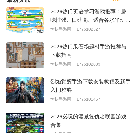
够去进行体验的，我们也是能够
去刺激的进行对战的，小编现在
2026热门英语学习游戏推荐：趣
就是收集了一些有意思的拳击游
戏，相信你们一定会喜欢的。
味性强、口碑高、适合各水平玩家
的英语游戏合集
愉快手游网
1775102527
2026热门采石场题材手游推荐与
下载指南
愉快手游网
1775102083
烈焰觉醒手游下载安装教程及新手
入门攻略
愉快手游网
1775101457
2026必玩的漫威复仇者联盟游戏
合集