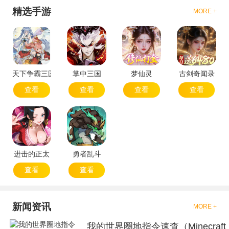
精选手游
MORE +
天下争霸三国志
掌中三国
梦仙灵
古剑奇闻录
查看
查看
查看
查看
进击的正太
勇者乱斗
查看
查看
新闻资讯
MORE +
我的世界圈地指令速查（Minecraft