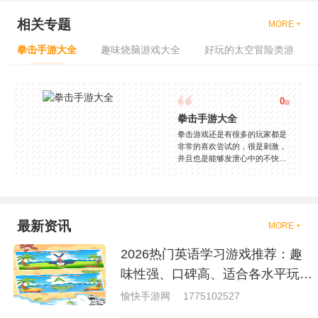
相关专题
MORE +
拳击手游大全
趣味烧脑游戏大全
好玩的太空冒险类游
0
款
拳击手游大全
拳击游戏还是有很多的玩家都是
非常的喜欢尝试的，很是刺激，
并且也是能够发泄心中的不快
吧，现在市面上是有很多的类型
的拳击的游戏，这些游戏一般都
是一些格斗的游戏，其实是非常
的有趣，也是相当的刺激的，游
戏中是有一些不同的场景都是能
最新资讯
MORE +
够去进行体验的，我们也是能够
去刺激的进行对战的，小编现在
2026热门英语学习游戏推荐：趣
就是收集了一些有意思的拳击游
戏，相信你们一定会喜欢的。
味性强、口碑高、适合各水平玩家
的英语游戏合集
愉快手游网
1775102527