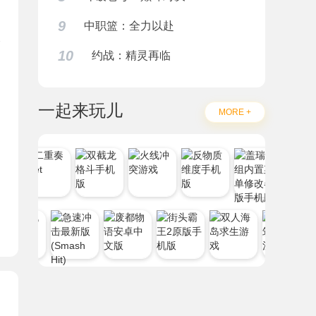
9
中职篮：全力以赴
10
约战：精灵再临
一起来玩儿
MORE +
题