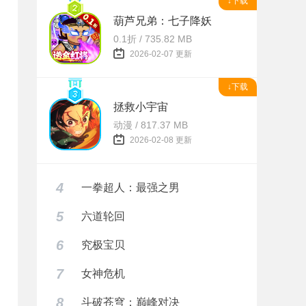
↓下载
葫芦兄弟：七子降妖
0.1折 / 735.82 MB
2026-02-07 更新
↓下载
拯救小宇宙
动漫 / 817.37 MB
2026-02-08 更新
4
一拳超人：最强之男
5
六道轮回
6
究极宝贝
7
女神危机
8
斗破苍穹：巅峰对决