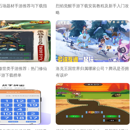
采石场题材手游推荐与下载指
烈焰觉醒手游下载安装教程及新手入门攻
略
气傲世类手游推荐：热门修仙
洛克王国世界归属哪家公司？腾讯是否拥
手游下载榜单
有该IP