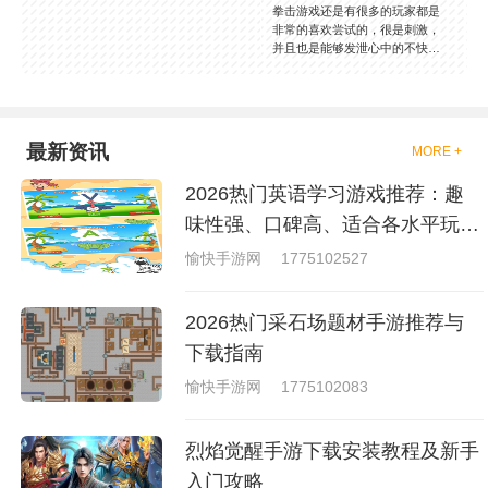
拳击游戏还是有很多的玩家都是
非常的喜欢尝试的，很是刺激，
并且也是能够发泄心中的不快
吧，现在市面上是有很多的类型
的拳击的游戏，这些游戏一般都
是一些格斗的游戏，其实是非常
的有趣，也是相当的刺激的，游
戏中是有一些不同的场景都是能
最新资讯
MORE +
够去进行体验的，我们也是能够
去刺激的进行对战的，小编现在
2026热门英语学习游戏推荐：趣
就是收集了一些有意思的拳击游
戏，相信你们一定会喜欢的。
味性强、口碑高、适合各水平玩家
的英语游戏合集
愉快手游网
1775102527
2026热门采石场题材手游推荐与
下载指南
愉快手游网
1775102083
烈焰觉醒手游下载安装教程及新手
入门攻略