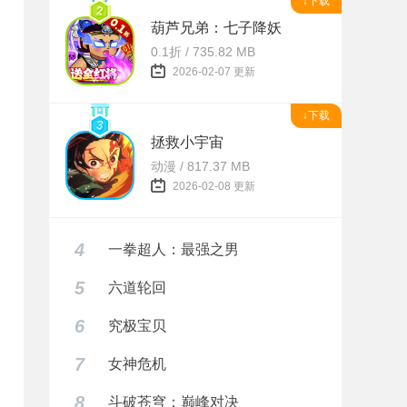
↓下载
葫芦兄弟：七子降妖
0.1折 / 735.82 MB
2026-02-07 更新
↓下载
拯救小宇宙
动漫 / 817.37 MB
2026-02-08 更新
4
一拳超人：最强之男
5
六道轮回
6
究极宝贝
7
女神危机
8
斗破苍穹：巅峰对决