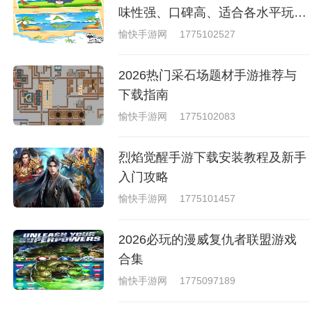
戏，相信你们一定会喜欢的。
味性强、口碑高、适合各水平玩家
的英语游戏合集
愉快手游网
1775102527
2026热门采石场题材手游推荐与
下载指南
愉快手游网
1775102083
烈焰觉醒手游下载安装教程及新手
入门攻略
愉快手游网
1775101457
2026必玩的漫威复仇者联盟游戏
合集
愉快手游网
1775097189