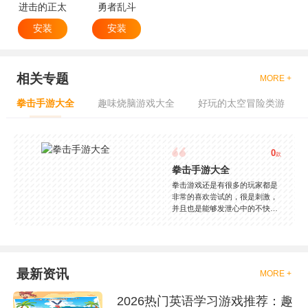
进击的正太
勇者乱斗
安装
安装
相关专题
MORE +
拳击手游大全
趣味烧脑游戏大全
好玩的太空冒险类游
0
款
拳击手游大全
拳击游戏还是有很多的玩家都是
非常的喜欢尝试的，很是刺激，
并且也是能够发泄心中的不快
吧，现在市面上是有很多的类型
的拳击的游戏，这些游戏一般都
是一些格斗的游戏，其实是非常
的有趣，也是相当的刺激的，游
戏中是有一些不同的场景都是能
最新资讯
MORE +
够去进行体验的，我们也是能够
去刺激的进行对战的，小编现在
2026热门英语学习游戏推荐：趣
就是收集了一些有意思的拳击游