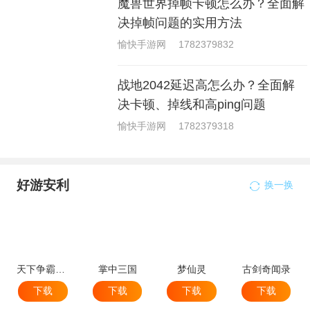
魔兽世界掉帧卡顿怎么办？全面解
决掉帧问题的实用方法
愉快手游网
1782379832
战地2042延迟高怎么办？全面解
决卡顿、掉线和高ping问题
愉快手游网
1782379318
好游安利
换一换
天下争霸三国志
掌中三国
梦仙灵
古剑奇闻录
下载
下载
下载
下载