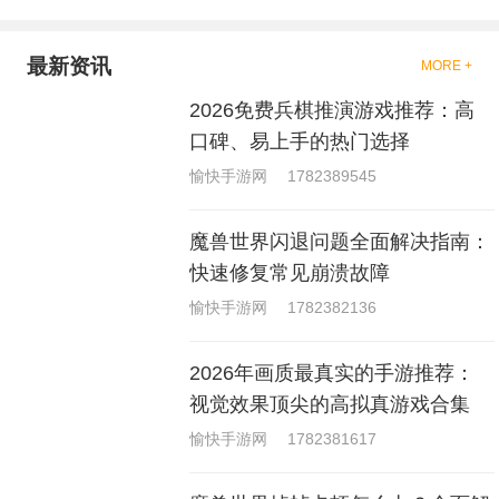
是一些格斗的游戏，其实是非常
的有趣，也是相当的刺激的，游
戏中是有一些不同的场景都是能
最新资讯
MORE +
够去进行体验的，我们也是能够
去刺激的进行对战的，小编现在
2026免费兵棋推演游戏推荐：高
就是收集了一些有意思的拳击游
戏，相信你们一定会喜欢的。
口碑、易上手的热门选择
愉快手游网
1782389545
魔兽世界闪退问题全面解决指南：
快速修复常见崩溃故障
愉快手游网
1782382136
2026年画质最真实的手游推荐：
视觉效果顶尖的高拟真游戏合集
愉快手游网
1782381617