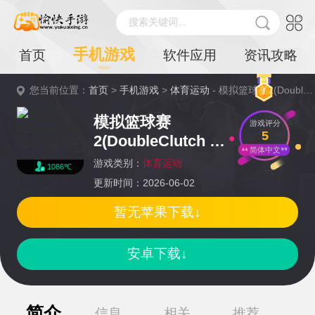
搜索关键词...
手机游戏
首页
软件应用
资讯攻略
您当前位置：
首页
>
手机游戏
>
体育运动
- 模拟篮球赛2(DoubleClutch 2 Basketball)详情
模拟篮球赛
游戏评分
5
2(DoubleClutch 2
简体中文
Basketball)
游戏类别：
体育运动
1086℃
更新时间：2026-06-02
暂无苹果下载↓
安卓下载↓
简介
信息
相关
推荐