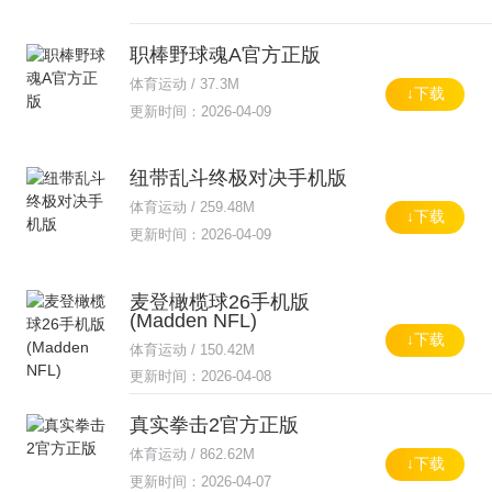
职棒野球魂A官方正版
体育运动 / 37.3M
↓下载
更新时间：2026-04-09
纽带乱斗终极对决手机版
体育运动 / 259.48M
↓下载
更新时间：2026-04-09
麦登橄榄球26手机版
(Madden NFL)
↓下载
体育运动 / 150.42M
更新时间：2026-04-08
真实拳击2官方正版
体育运动 / 862.62M
↓下载
更新时间：2026-04-07