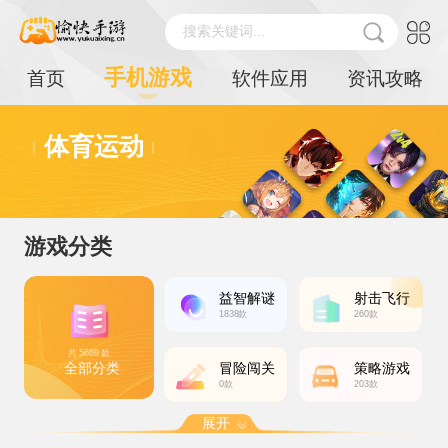
搜索关键词...
手机游戏
首页
软件应用
资讯攻略
体育运动
游戏分类
益智解谜
射击飞行
1838款
260款
共 5669 款
全部分类
冒险闯关
策略游戏
0款
203款
展开
动作格斗
体育运动
扮演角色