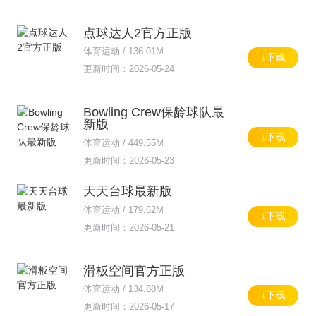
0.1折
0.05折
92款
54款
点球达人2官方正版
体育运动 / 136.01M
↓下载
更新时间：2026-05-24
Bowling Crew保龄球队最
新版
↓下载
体育运动 / 449.55M
更新时间：2026-05-23
天天台球最新版
体育运动 / 179.62M
↓下载
更新时间：2026-05-21
滑板空间官方正版
体育运动 / 134.88M
↓下载
更新时间：2026-05-17