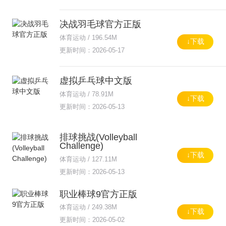
决战羽毛球官方正版
体育运动 / 196.54M
↓下载
更新时间：2026-05-17
虚拟乒乓球中文版
体育运动 / 78.91M
↓下载
更新时间：2026-05-13
排球挑战(Volleyball
Challenge)
↓下载
体育运动 / 127.11M
更新时间：2026-05-13
职业棒球9官方正版
体育运动 / 249.38M
↓下载
更新时间：2026-05-02