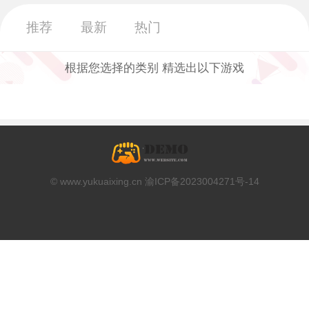
0款
27款
268款
推荐
最新
热门
模拟养成
竞技赛车
舞蹈音乐
370款
107款
30款
根据您选择的类别 精选出以下游戏
网络游戏
休闲游戏
游戏工具
0款
0款
0款
热门手游
卡牌
仙侠
0款
104款
62款
© www.yukuaixing.cn 渝ICP备2023004271号-14
回合
魔幻
11款
34款
传奇
武侠
173款
24款
三国
西游
58款
21款