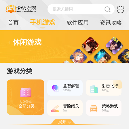
搜索关键词...
手机游戏
首页
软件应用
资讯攻略
休闲游戏
游戏分类
益智解谜
射击飞行
1838款
260款
共 5669 款
全部分类
冒险闯关
策略游戏
0款
203款
展开
动作格斗
体育运动
扮演角色