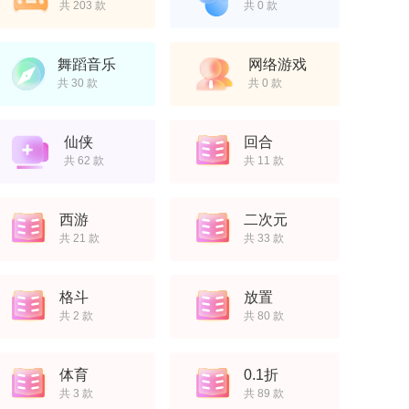
共 203 款
共 0 款
舞蹈音乐
网络游戏
共 30 款
共 0 款
仙侠
回合
共 62 款
共 11 款
西游
二次元
共 21 款
共 33 款
格斗
放置
共 2 款
共 80 款
体育
0.1折
共 3 款
共 89 款