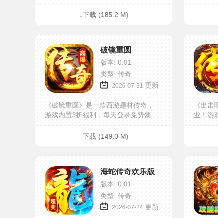
自动拾取、自动回收、更多豪礼在线
回收等便
相送！超值装备！上百张地图精彩纷
代币，
↓下载 (185.2 M)
呈，等你来战！游戏中还有热血沙巴
仙魔战
克活动，集齐你的兄弟一起血战！超
战宠助
多奖励等你拿！
样，各
破镜重圆
同时充
微氪玩
版本: 0.01
类型: 传奇
更新
2026-07-31
《破镜重圆》是一款西游题材传奇，
《出击
游戏内置3折福利，每天登录免费领取
业！游
648充值卡。本服融合主线+剧情，玩
级灵蛇
法简单不烧脑，剧情丰富，每个大陆
毒、新
↓下载 (149.0 M)
都有不一样的特色玩法，专属好爆不
+888
卡大陆，即时PK畅享自由，小怪亦能
天在线
掉落神装，单职业经典再现，让你尽
拿到手
海蛇传奇欢乐版
情享受不一样的传奇战斗！
爆出对
屏，新
版本: 0.01
类型: 传奇
更新
2026-07-24