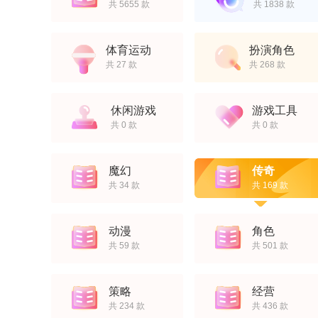
共 5655 款
共 1838 款
体育运动
扮演角色
共 27 款
共 268 款
休闲游戏
游戏工具
共 0 款
共 0 款
魔幻
传奇
共 34 款
共 169 款
动漫
角色
共 59 款
共 501 款
策略
经营
共 234 款
共 436 款