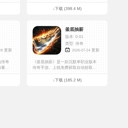
所未有
奇世界，一样的经典，不一样的视觉
是对昔
盛宴。超高爆率、装备全靠打、挂机
↓下载 (398.4 M)
新元
轻松升级、更有千人攻沙、激情团
游戏体
战、跨服争霸等经典玩法全面升级。
踏入
兄弟并肩，再聚玛法大陆，畅享刀刀
釜底抽薪
会发现
暴击、爆装满屏的传奇盛宴！
让每一
版本: 0.01
更有真
类型: 传奇
能享受
更新
更新
28
2026-07-24
即可领
源与道
的传奇
《釜底抽薪》是一款沉默单职业版本
之路。
海量福
传奇手游。上线免费获取自动拾取、
所未有
自动回收、切割宝珠、四大神印，助
是对昔
力提升轻松开荒。游戏内融合流派大
↓下载 (185.2 M)
新元
师、经验勋章、圣莲花、人物天赋、
游戏体
武魂装备等养成系统玩法，让你越战
踏入
越强爽感飙升。还有跨服战场、沙城
会发现
激战，兄弟快来一起称霸全服！
让每一
更有真
能享受
即可领