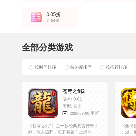
0.05折
共 54 款
全部分类游戏
按时间排序
按热度排序
按推荐排序
苍穹之剑2
版本: 0.01
类型: 传奇
更新
2026-08-06
《苍穹之剑2》是一款经典复古传奇手
《全民
游，散人追梦，超多装备！上线即送
手游。