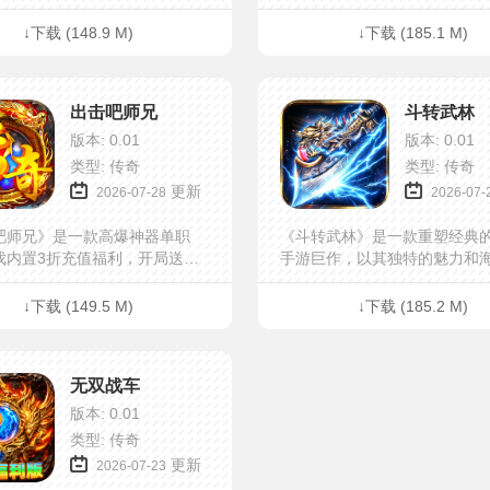
捷功能，每日能够领取 328
利，引领着玩家们踏上一场前
收集材料就能免费激活会员。
的冒险之旅。这款游戏不仅仅
↓下载 (148.9 M)
↓下载 (185.1 M)
令升级可领取海量代币，合体
日经典的致敬，更是融入了创
力高效打怪。游戏玩法丰富多
素，为玩家们带来耳目一新的
类活动产出装备与养成材料。
验。【福利盛宴，全民狂欢】 
出击吧师兄
斗转武林
值享有内置三折福利，零氪、
《龙魂魔法》的广袤世界，你
家都能拥有舒适的游戏体验！
这里不仅打怪能够爆出充币，
版本: 0.01
版本: 0.01
场战斗都充满价值，每日签到
类型: 传奇
类型: 传奇
充奖励相赠，确保每位玩家都
更新
2026-07-28
2026-07-
到实实在在的回馈。一上线，
取豪华大礼包，内含丰富的资
吧师兄》是一款高爆神器单职
《斗转武林》是一款重塑经典
具，助你快速成长，踏上强者
戏内置3折充值福利，开局送超
手游巨作，以其独特的魅力和
成长神器，范围拾取、刀刀绿
利，引领着玩家们踏上一场前
人称号爆率+30%，切割
的冒险之旅。这款游戏不仅仅
↓下载 (149.5 M)
↓下载 (185.2 M)
8、打野神剑、天天648代币，每
日经典的致敬，更是融入了创
领充值红包，各种红包和道具
素，为玩家们带来耳目一新的
软，一怪一专属，每个怪都会
验。【福利盛宴，全民狂欢】 
无双战车
应的专属装备，BOSS光柱爆满
《斗转武林》的广袤世界，你
版神器等你来战！
这里不仅打怪能够爆出充币，
版本: 0.01
场战斗都充满价值，每日签到
类型: 传奇
充奖励相赠，确保每位玩家都
更新
2026-07-23
到实实在在的回馈。一上线，