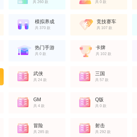
共 260 款
共 0 款
模拟养成
竞技赛车
共 370 款
共 107 款
热门手游
卡牌
共 0 款
共 102 款
武侠
三国
共 24 款
共 57 款
GM
Q版
共 4 款
共 0 款
冒险
射击
共 285 款
共 292 款