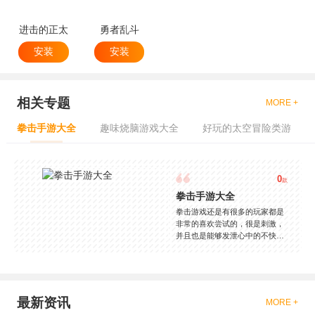
进击的正太
勇者乱斗
安装
安装
相关专题
MORE +
拳击手游大全
趣味烧脑游戏大全
好玩的太空冒险类游
0
款
拳击手游大全
拳击游戏还是有很多的玩家都是
非常的喜欢尝试的，很是刺激，
并且也是能够发泄心中的不快
吧，现在市面上是有很多的类型
的拳击的游戏，这些游戏一般都
是一些格斗的游戏，其实是非常
的有趣，也是相当的刺激的，游
戏中是有一些不同的场景都是能
最新资讯
MORE +
够去进行体验的，我们也是能够