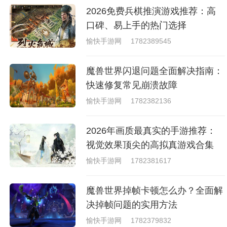
去刺激的进行对战的，小编现在
2026免费兵棋推演游戏推荐：高
就是收集了一些有意思的拳击游
戏，相信你们一定会喜欢的。
口碑、易上手的热门选择
愉快手游网
1782389545
魔兽世界闪退问题全面解决指南：
快速修复常见崩溃故障
愉快手游网
1782382136
2026年画质最真实的手游推荐：
视觉效果顶尖的高拟真游戏合集
愉快手游网
1782381617
魔兽世界掉帧卡顿怎么办？全面解
决掉帧问题的实用方法
愉快手游网
1782379832