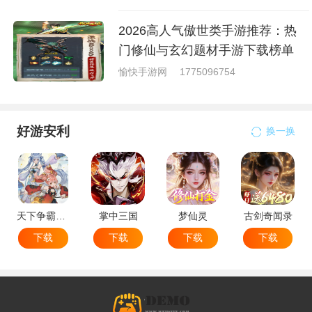
2026高人气傲世类手游推荐：热
门修仙与玄幻题材手游下载榜单
愉快手游网
1775096754
好游安利
换一换
天下争霸三国志
掌中三国
梦仙灵
古剑奇闻录
下载
下载
下载
下载