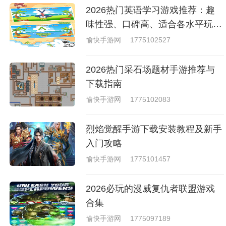
去刺激的进行对战的，小编现在
2026热门英语学习游戏推荐：趣
就是收集了一些有意思的拳击游
戏，相信你们一定会喜欢的。
味性强、口碑高、适合各水平玩家
的英语游戏合集
愉快手游网
1775102527
2026热门采石场题材手游推荐与
下载指南
愉快手游网
1775102083
烈焰觉醒手游下载安装教程及新手
入门攻略
愉快手游网
1775101457
2026必玩的漫威复仇者联盟游戏
合集
愉快手游网
1775097189