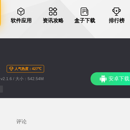
软件应用
资讯攻略
盒子下载
排行榜
器
人气热度：427℃
安卓下载
2.1.6 / 大小：542.54M
评论