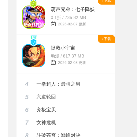
↓下载
葫芦兄弟：七子降妖
0.1折 / 735.82 MB
2026-02-07 更新
↓下载
拯救小宇宙
动漫 / 817.37 MB
2026-02-08 更新
4
一拳超人：最强之男
5
六道轮回
6
究极宝贝
7
女神危机
8
斗破苍穹：巅峰对决