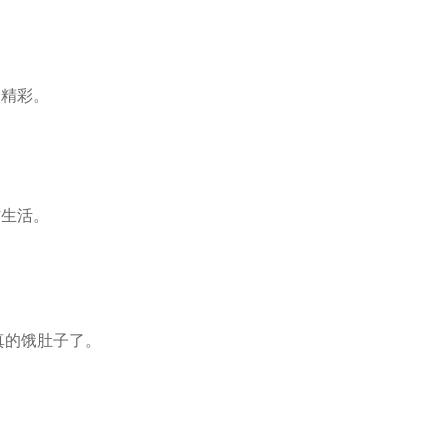
的精彩。
。
作生活。
真的饿肚子了。
。