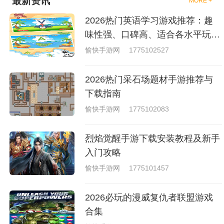
最新资讯
MORE +
够去进行体验的，我们也是能够
去刺激的进行对战的，小编现在
2026热门英语学习游戏推荐：趣
就是收集了一些有意思的拳击游
戏，相信你们一定会喜欢的。
味性强、口碑高、适合各水平玩家
的英语游戏合集
愉快手游网
1775102527
2026热门采石场题材手游推荐与
下载指南
愉快手游网
1775102083
烈焰觉醒手游下载安装教程及新手
入门攻略
愉快手游网
1775101457
2026必玩的漫威复仇者联盟游戏
合集