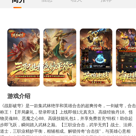
游戏介绍
《战影破穹》是一款集武林绝学和英雄合击的超爽传奇，一剑破穹，合击
称王！【开局豪礼，登录即送】上线即领1元真充3、高级经验丹18、怪
物灵魂88、恶魔之心88、高级技能礼包1，并享免费首充*特权！助你起
步即飞跃，瞬间踏入武林之巅。【三职业合击，武学无穷】战士、法师、
道士，三职业精妙平衡，相辅相成。解锁传奇“合击技”，与英雄心意相