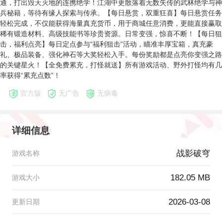
通，打出毁天灭地的连携绝学！江湖中更散落着无数失传的武林绝学与神
兵秘籍，等待有缘人探索与传承。【每日悬赏，双重狂喜】每日悬赏任务
轻松完成，不仅能获得海量真充货币，用于商城任意消费，更能直接赢取
稀有锻造材料、高级技能书等珍贵资源。日常变强，惊喜不断！【每日狙
击，福利点亮】每日定点参与“福利狙击”活动，瞄准丰厚宝箱，真充豪
礼、极品装备、强化神石等大奖轻松入手。每份奖励都是点亮你变强之路
的关键星火！【全免费累充，打怪就送】所有游戏活动、野外打怪均有几
率获得“累充点数”！​
官方版
无广告
无病毒
详细信息
战影破穹
游戏名称
182.05 MB
游戏大小
2026-03-08
更新日期