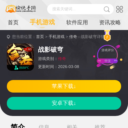
搜索关键词...
手机游戏
首页
软件应用
资讯攻略
您当前位置：
首页
>
手机游戏
>
传奇
- 战影破穹详情
战影破穹
游戏评分
游戏类别：
传奇
中文
更新时间：2026-03-08
8688℃
苹果下载↓
安卓下载↓
简介
信息
相关
推荐