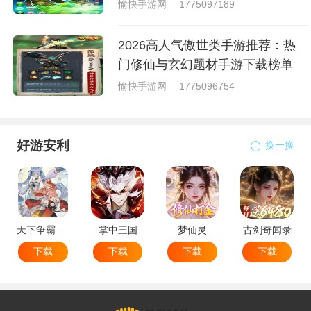
愉快手游网
1775097189
2026高人气傲世类手游推荐：热
门修仙与玄幻题材手游下载榜单
愉快手游网
1775096754
好游安利
换一换
天下争霸三国志
掌中三国
梦仙灵
古剑奇闻录
下载
下载
下载
下载