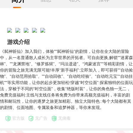
游戏介绍
《弑神斩仙》加入我们，体验""弑神斩仙”的剧情，让你在全大陆的冒险
中，从一名普通散人成长为主宰世界的开拓者。可自由更换,解锁""迷雾森
林”、""龙渊禁地”、“修罗炼狱”、“玛法遗迹”、“鸿蒙迷宫""等精彩剧情，让
你的冒险之旅充满无限可能!丰厚“新手福利”:立即加入，即可获得""自动捡
物”、“自动范用拾取”、""自动回收”、“自动吃经验”、“自动吃元宝”“自动挂
机""等实用功能，让你的起步更加轻松!穿越“时空位面”:探索独特的位面玩
法，穿梭于不同的“时空位面”，收集“绝版时装”，让你的角色独一无二，
免费充值福利:主线与支线任务将免费为你带来高额充值福利，丰富的剧
情和耐玩性，让你的逐梦之旅更加精彩。独立大陆特色::每个大陆都有其
的剧情、位面地图、专属装备和追梦神器，等你来发现。
官方版
无广告
无病毒