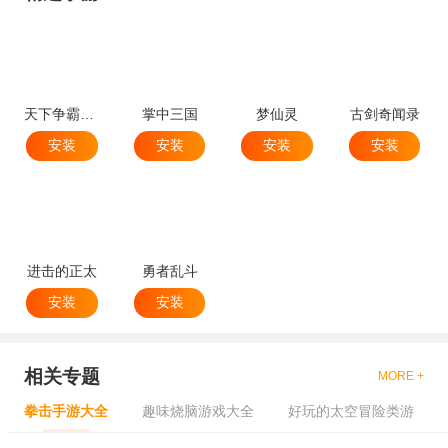
天下争霸三国志
掌中三国
梦仙灵
古剑奇闻录
安装
安装
安装
安装
进击的正太
勇者乱斗
安装
安装
相关专题
MORE +
拳击手游大全
趣味烧脑游戏大全
好玩的太空冒险类游