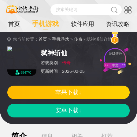
搜索关键词...
手机游戏
首页
软件应用
资讯攻略
您当前位置：
首页
>
手机游戏
>
传奇
- 弑神斩仙详情
弑神斩仙
游戏评分
游戏类别：
传奇
中文
更新时间：2026-02-25
8547℃
苹果下载↓
安卓下载↓
简介
信息
相关
推荐