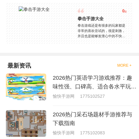
0
款
拳击手游大全
拳击游戏还是有很多的玩家都是
非常的喜欢尝试的，很是刺激，
并且也是能够发泄心中的不快
吧，现在市面上是有很多的类型
的拳击的游戏，这些游戏一般都
是一些格斗的游戏，其实是非常
的有趣，也是相当的刺激的，游
戏中是有一些不同的场景都是能
最新资讯
MORE +
够去进行体验的，我们也是能够
去刺激的进行对战的，小编现在
2026热门英语学习游戏推荐：趣
就是收集了一些有意思的拳击游
戏，相信你们一定会喜欢的。
味性强、口碑高、适合各水平玩家
的英语游戏合集
愉快手游网
1775102527
2026热门采石场题材手游推荐与
下载指南
愉快手游网
1775102083