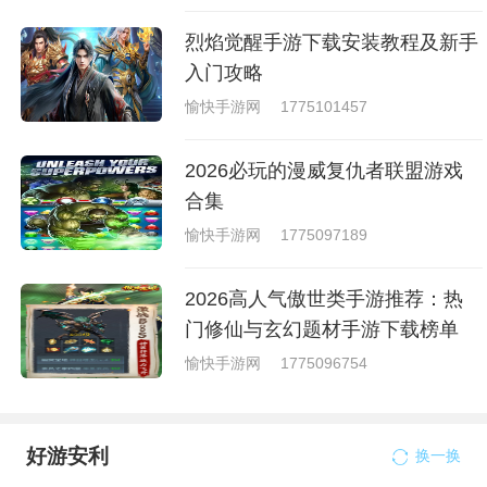
烈焰觉醒手游下载安装教程及新手
入门攻略
愉快手游网
1775101457
2026必玩的漫威复仇者联盟游戏
合集
愉快手游网
1775097189
2026高人气傲世类手游推荐：热
门修仙与玄幻题材手游下载榜单
愉快手游网
1775096754
好游安利
换一换