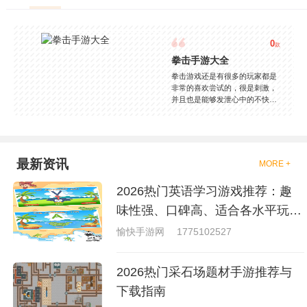
0
款
拳击手游大全
拳击游戏还是有很多的玩家都是
非常的喜欢尝试的，很是刺激，
并且也是能够发泄心中的不快
吧，现在市面上是有很多的类型
的拳击的游戏，这些游戏一般都
是一些格斗的游戏，其实是非常
的有趣，也是相当的刺激的，游
戏中是有一些不同的场景都是能
最新资讯
MORE +
够去进行体验的，我们也是能够
去刺激的进行对战的，小编现在
2026热门英语学习游戏推荐：趣
就是收集了一些有意思的拳击游
戏，相信你们一定会喜欢的。
味性强、口碑高、适合各水平玩家
的英语游戏合集
愉快手游网
1775102527
2026热门采石场题材手游推荐与
下载指南