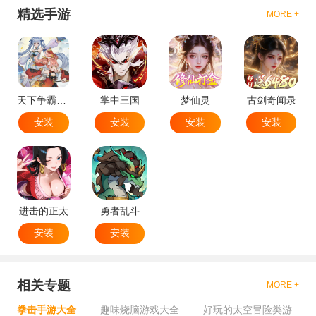
精选手游
MORE +
天下争霸三国志
掌中三国
梦仙灵
古剑奇闻录
安装
安装
安装
安装
进击的正太
勇者乱斗
安装
安装
相关专题
MORE +
拳击手游大全
趣味烧脑游戏大全
好玩的太空冒险类游