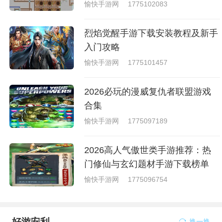
愉快手游网
1775102083
烈焰觉醒手游下载安装教程及新手
入门攻略
愉快手游网
1775101457
2026必玩的漫威复仇者联盟游戏
合集
愉快手游网
1775097189
2026高人气傲世类手游推荐：热
门修仙与玄幻题材手游下载榜单
愉快手游网
1775096754
好游安利
换一换