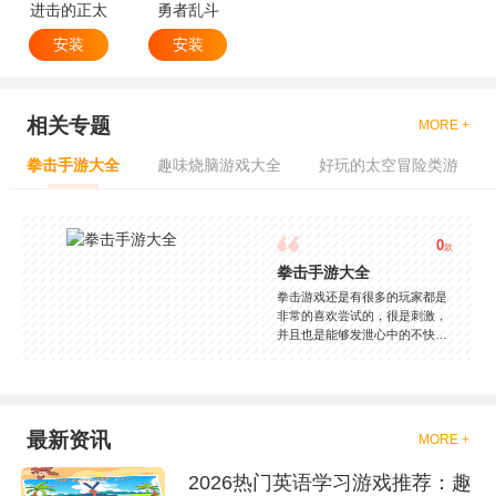
进击的正太
勇者乱斗
安装
安装
相关专题
MORE +
拳击手游大全
趣味烧脑游戏大全
好玩的太空冒险类游
0
款
拳击手游大全
拳击游戏还是有很多的玩家都是
非常的喜欢尝试的，很是刺激，
并且也是能够发泄心中的不快
吧，现在市面上是有很多的类型
的拳击的游戏，这些游戏一般都
是一些格斗的游戏，其实是非常
的有趣，也是相当的刺激的，游
戏中是有一些不同的场景都是能
最新资讯
MORE +
够去进行体验的，我们也是能够
去刺激的进行对战的，小编现在
2026热门英语学习游戏推荐：趣
就是收集了一些有意思的拳击游