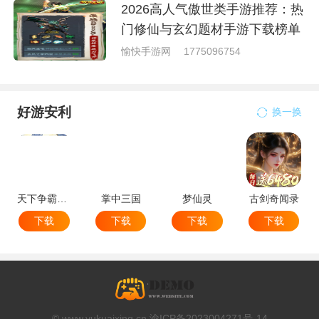
2026高人气傲世类手游推荐：热
门修仙与玄幻题材手游下载榜单
愉快手游网
1775096754
好游安利
换一换
天下争霸三国志
掌中三国
梦仙灵
古剑奇闻录
下载
下载
下载
下载
© www.yukuaixing.cn 渝ICP备2023004271号-14