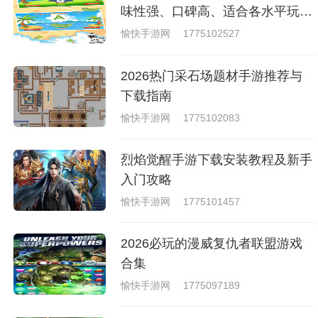
戏，相信你们一定会喜欢的。
味性强、口碑高、适合各水平玩家
的英语游戏合集
愉快手游网
1775102527
2026热门采石场题材手游推荐与
下载指南
愉快手游网
1775102083
烈焰觉醒手游下载安装教程及新手
入门攻略
愉快手游网
1775101457
2026必玩的漫威复仇者联盟游戏
合集
愉快手游网
1775097189