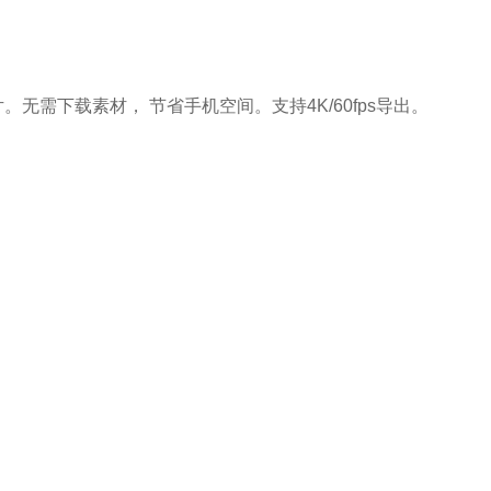
无需下载素材， 节省手机空间。支持4K/60fps导出。