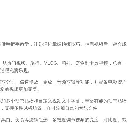
提供手把手教学，让您轻松掌握拍摄技巧。拍完视频后一键合成
 从热门视频、旅行、VLOG、萌娃、宠物到卡点视频，总有一
过程充满乐趣。
裁剪分割、倍速慢放、倒放、音频剪辑等功能，并配备电影胶片
您的视频更加完美。
添加多个动态贴纸和自定义视频文本字幕，丰富有趣的动态贴纸
，支持多种风格场景，亦可添加自己的音乐文件。
、黑白、美食等滤镜任选，多维度调节视频的亮度、对比度、饱