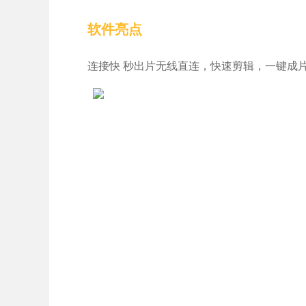
软件亮点
连接快 秒出片无线直连，快速剪辑，一键成片。