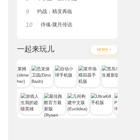
9
约战：精灵再临
10
侍魂-胧月传说
一起来玩儿
MORE +