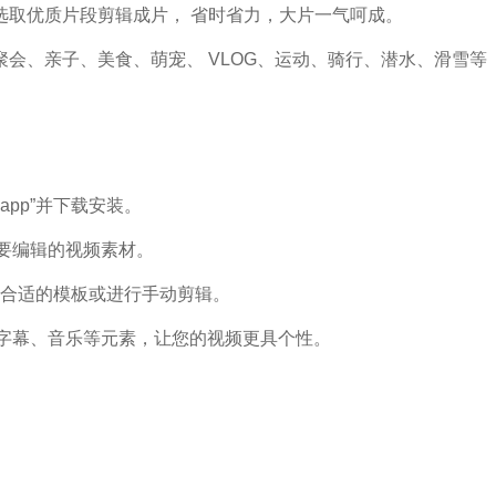
选取优质片段剪辑成片， 省时省力，大片一气呵成。
聚会、亲子、美食、萌宠、 VLOG、运动、骑行、潜水、滑雪等
app”并下载安装。
想要编辑的视频素材。
合适的模板或进行手动剪辑。
、字幕、音乐等元素，让您的视频更具个性。