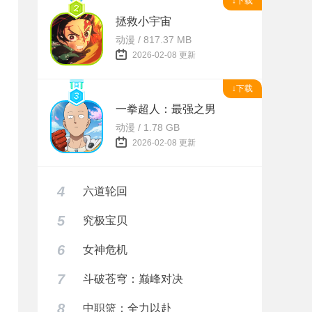
↓下载
拯救小宇宙
动漫 / 817.37 MB
2026-02-08 更新
↓下载
一拳超人：最强之男
动漫 / 1.78 GB
2026-02-08 更新
4
六道轮回
5
究极宝贝
6
女神危机
7
斗破苍穹：巅峰对决
8
中职篮：全力以赴