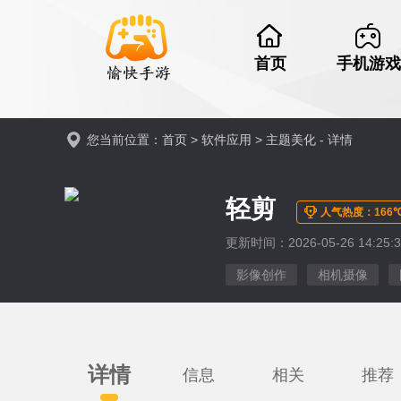
首页
手机游戏
您当前位置：
首页
>
软件应用
>
主题美化
- 详情
轻剪
人气热度：166
更新时间：2026-05-26 14:25:3
影像创作
相机摄像
详情
信息
相关
推荐