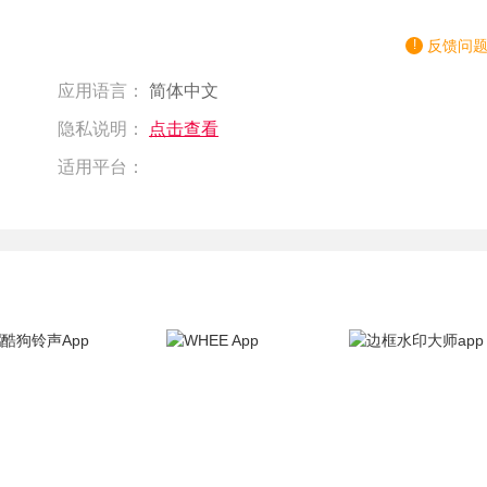
反馈问
应用语言：
简体中文
隐私说明：
点击查看
适用平台：