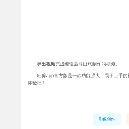
导出视频
完成编辑后导出您制作的视频。
轻剪app官方版是一款功能强大、易于上手
体验吧！
影像创作