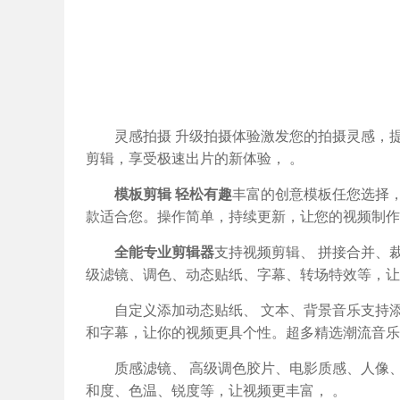
灵感拍摄 升级拍摄体验激发您的拍摄灵感，
剪辑，享受极速出片的新体验， 。
模板剪辑 轻松有趣
丰富的创意模板任您选择，
款适合您。操作简单，持续更新，让您的视频制作
全能专业剪辑器
支持视频剪辑、 拼接合并、
级滤镜、调色、动态贴纸、字幕、转场特效等，让
自定义添加动态贴纸、 文本、背景音乐支持
和字幕，让你的视频更具个性。超多精选潮流音乐
质感滤镜、 高级调色胶片、电影质感、人像
和度、色温、锐度等，让视频更丰富， 。