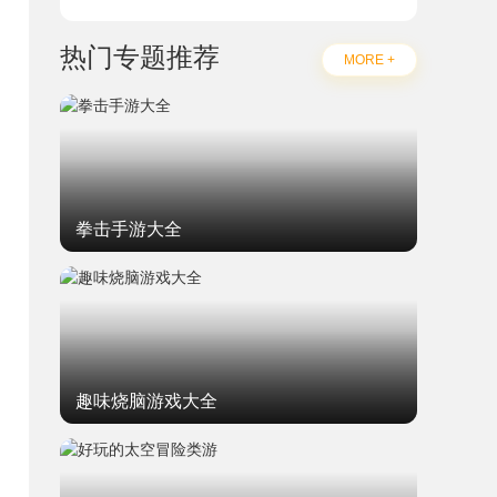
热门专题推荐
MORE +
拳击手游大全
趣味烧脑游戏大全