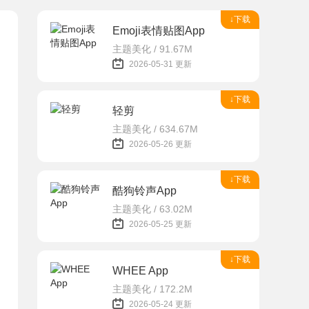
↓下载
Emoji表情贴图App
主题美化 / 91.67M
2026-05-31 更新
↓下载
轻剪
主题美化 / 634.67M
2026-05-26 更新
↓下载
酷狗铃声App
主题美化 / 63.02M
2026-05-25 更新
↓下载
WHEE App
主题美化 / 172.2M
2026-05-24 更新