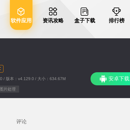
软件应用
资讯攻略
盒子下载
排行榜
℃
安卓下载
0 / 版本：v4.129.0 / 大小：634.67M
图片处理
评论