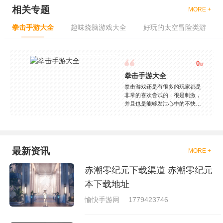
相关专题
MORE +
拳击手游大全
趣味烧脑游戏大全
好玩的太空冒险类游
0
款
拳击手游大全
拳击游戏还是有很多的玩家都是
非常的喜欢尝试的，很是刺激，
并且也是能够发泄心中的不快
吧，现在市面上是有很多的类型
的拳击的游戏，这些游戏一般都
是一些格斗的游戏，其实是非常
的有趣，也是相当的刺激的，游
戏中是有一些不同的场景都是能
最新资讯
MORE +
够去进行体验的，我们也是能够
去刺激的进行对战的，小编现在
赤潮零纪元下载渠道 赤潮零纪元
就是收集了一些有意思的拳击游
戏，相信你们一定会喜欢的。
本下载地址
愉快手游网
1779423746