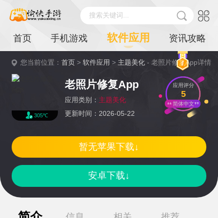
搜索关键词...
软件应用
首页
手机游戏
资讯攻略
您当前位置：
首页
>
软件应用
>
主题美化
- 老照片修复App详情
老照片修复App
应用评分
5
应用类别：
主题美化
简体中文
更新时间：2026-05-22
305℃
暂无苹果下载↓
安卓下载↓
简介
信息
相关
推荐