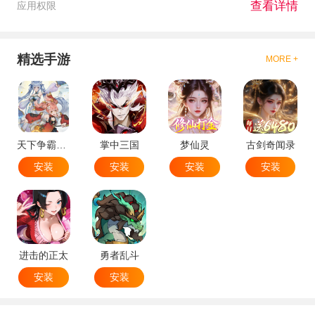
查看详情
应用权限
精选手游
MORE +
天下争霸三国志
掌中三国
梦仙灵
古剑奇闻录
安装
安装
安装
安装
进击的正太
勇者乱斗
安装
安装