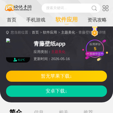
搜索关键词...
软件应用
首页
手机游戏
资讯攻略
您当前位置：
首页
>
软件应用
>
主题美化
- 青藤壁纸app详情
青藤壁纸app
应用评分
5
应用类别：
主题美化
简体中文
更新时间：2026-05-16
411℃
暂无苹果下载↓
安卓下载↓
简介
信息
相关
推荐