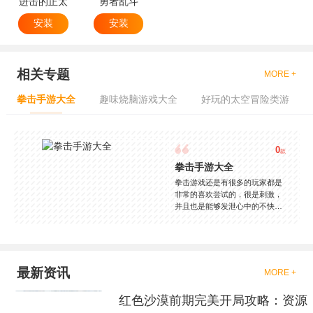
进击的正太
勇者乱斗
安装
安装
相关专题
MORE +
拳击手游大全
趣味烧脑游戏大全
好玩的太空冒险类游
0
款
拳击手游大全
拳击游戏还是有很多的玩家都是
非常的喜欢尝试的，很是刺激，
并且也是能够发泄心中的不快
吧，现在市面上是有很多的类型
的拳击的游戏，这些游戏一般都
是一些格斗的游戏，其实是非常
的有趣，也是相当的刺激的，游
戏中是有一些不同的场景都是能
最新资讯
MORE +
够去进行体验的，我们也是能够
去刺激的进行对战的，小编现在
红色沙漠前期完美开局攻略：资源
就是收集了一些有意思的拳击游