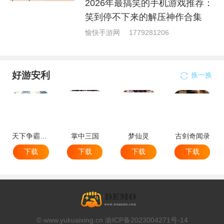
2026年最搞笑的手机游戏推荐：
笑到停不下来的解压神作合集
愉快手游网
1779281206
好游安利
换一换
天下争霸三国志
掌中三国
梦仙灵
古剑奇闻录
下载
下载
下载
下载
© www.yukuaixing.cn 渝ICP备2023004271号-14