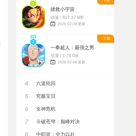
↓下载
拯救小宇宙
动漫 / 817.37 MB
2026-02-08 更新
↓下载
彩
一拳超人：最强之男
动漫 / 1.78 GB
2026-02-08 更新
4
六道轮回
5
究极宝贝
6
女神危机
7
斗破苍穹：巅峰对决
8
中职篮：全力以赴