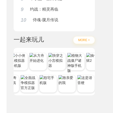
9
约战：精灵再临
10
侍魂-胧月传说
一起来玩儿
MORE +