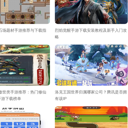
采石场题材手游推荐与下载指
烈焰觉醒手游下载安装教程及新手入门攻
略
气傲世类手游推荐：热门修仙
洛克王国世界归属哪家公司？腾讯是否拥
手游下载榜单
有该IP