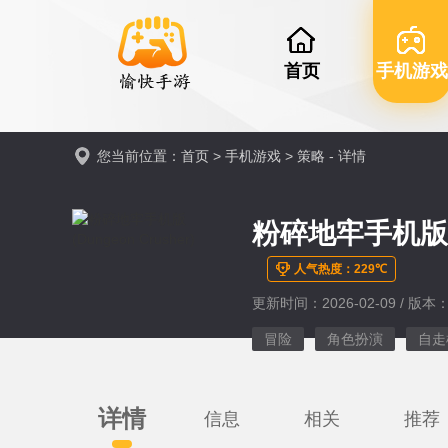
首页
手机游戏
您当前位置：
首页
>
手机游戏
>
策略
- 详情
粉碎地牢手机版(Du
人气热度：229℃
更新时间：2026-02-09 / 版本：v
冒险
角色扮演
自走
详情
信息
相关
推荐