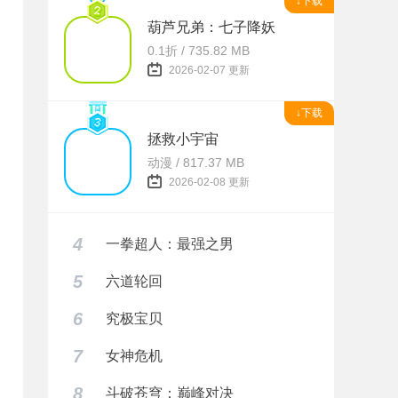
↓下载
葫芦兄弟：七子降妖
0.1折 / 735.82 MB
2026-02-07 更新
↓下载
拯救小宇宙
动漫 / 817.37 MB
2026-02-08 更新
4
一拳超人：最强之男
5
六道轮回
6
究极宝贝
7
女神危机
8
斗破苍穹：巅峰对决