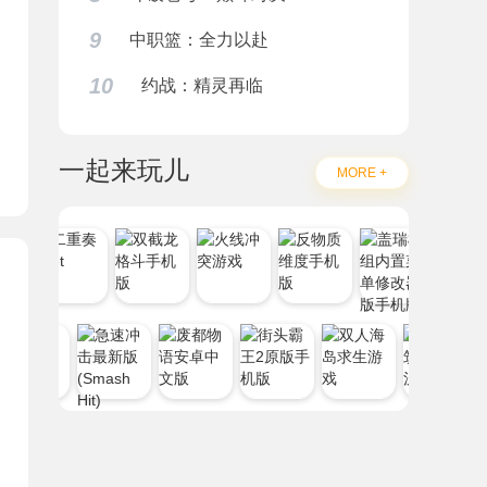
题
9
中职篮：全力以赴
10
约战：精灵再临
一起来玩儿
MORE +
on)