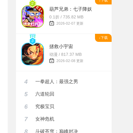
↓下载
葫芦兄弟：七子降妖
0.1折 / 735.82 MB
2026-02-07 更新
↓下载
拯救小宇宙
动漫 / 817.37 MB
2026-02-08 更新
4
一拳超人：最强之男
5
六道轮回
6
究极宝贝
7
女神危机
8
斗破苍穹：巅峰对决