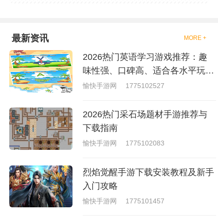
吧，现在市面上是有很多的类型
的拳击的游戏，这些游戏一般都
是一些格斗的游戏，其实是非常
的有趣，也是相当的刺激的，游
戏中是有一些不同的场景都是能
最新资讯
MORE +
够去进行体验的，我们也是能够
去刺激的进行对战的，小编现在
2026热门英语学习游戏推荐：趣
就是收集了一些有意思的拳击游
戏，相信你们一定会喜欢的。
味性强、口碑高、适合各水平玩家
的英语游戏合集
愉快手游网
1775102527
2026热门采石场题材手游推荐与
下载指南
愉快手游网
1775102083
烈焰觉醒手游下载安装教程及新手
入门攻略
愉快手游网
1775101457