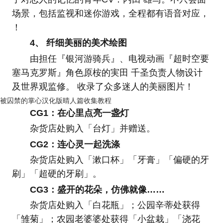
场景，包括监视和迷你游戏，全程都有语音对应，
！
4、 纤细美丽的美术绘图
由担任『银河游骑兵』、电视动画『超时空要
塞马克罗斯』角色原桉的実田 千圣负责人物设计
及世界观监修。 收录了众多迷人的美丽图片！
被囚禁的掌心汉化版晴人篇收集教程
CG1：在心里点亮一盏灯
杂货店处购入「台灯」并赠送。
CG2：连心灵一起洗涤
杂货店处购入「漱口杯」「牙膏」「偏硬的牙
刷」「超硬的牙刷」。
CG3：盛开的花朵，仿佛就像……
杂货店处购入「白花瓶」；公园辛蒂处获得
「雏菊」；农园老婆婆处获得「小盆栽」「浇花