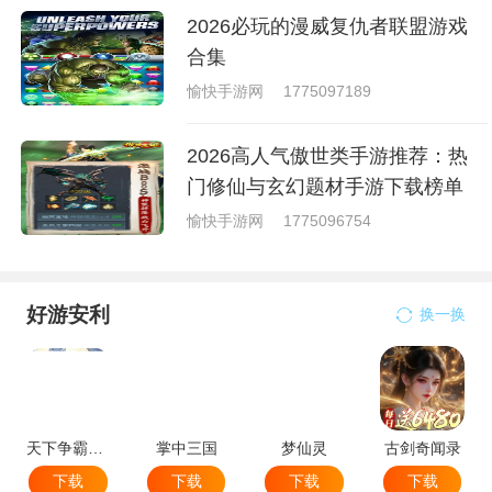
2026必玩的漫威复仇者联盟游戏
合集
愉快手游网
1775097189
2026高人气傲世类手游推荐：热
门修仙与玄幻题材手游下载榜单
愉快手游网
1775096754
好游安利
换一换
天下争霸三国志
掌中三国
梦仙灵
古剑奇闻录
下载
下载
下载
下载