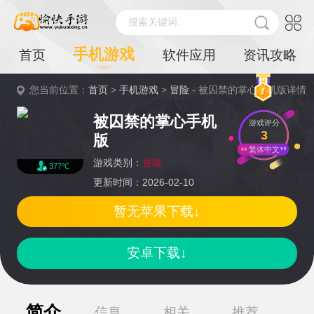
搜索关键词...
手机游戏
首页
软件应用
资讯攻略
您当前位置：
首页
>
手机游戏
>
冒险
- 被囚禁的掌心手机版详情
被囚禁的掌心手机
游戏评分
3
版
繁体中文
游戏类别：
冒险
377℃
更新时间：2026-02-10
暂无苹果下载↓
安卓下载↓
简介
信息
相关
推荐