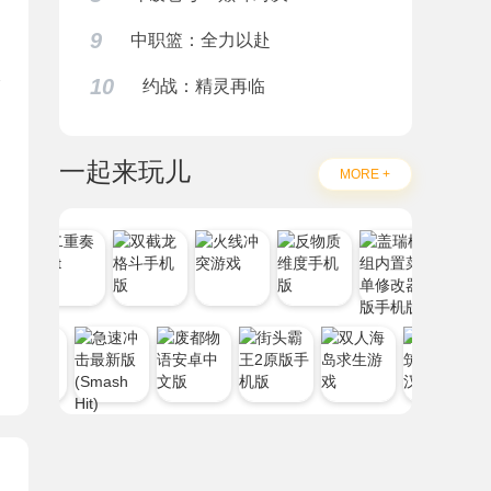
9
中职篮：全力以赴
10
约战：精灵再临
一起来玩儿
MORE +
题