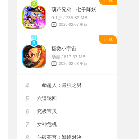
↓下载
葫芦兄弟：七子降妖
0.1折 / 735.82 MB
2026-02-07 更新
↓下载
拯救小宇宙
动漫 / 817.37 MB
2026-02-08 更新
4
一拳超人：最强之男
5
六道轮回
6
究极宝贝
7
女神危机
8
斗破苍穹：巅峰对决