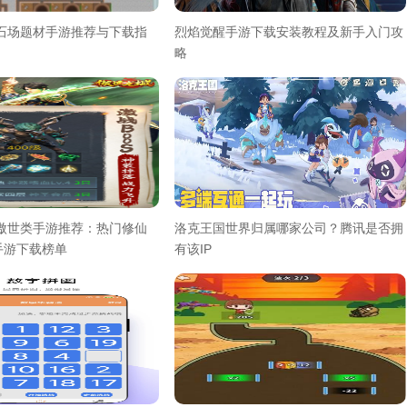
采石场题材手游推荐与下载指
烈焰觉醒手游下载安装教程及新手入门攻
略
气傲世类手游推荐：热门修仙
洛克王国世界归属哪家公司？腾讯是否拥
手游下载榜单
有该IP