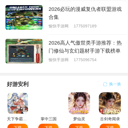
2026必玩的漫威复仇者联盟游戏
合集
愉快手游网
1775097189
2026高人气傲世类手游推荐：热
门修仙与玄幻题材手游下载榜单
愉快手游网
1775096754
好游安利
换一换
天下争霸三国志
掌中三国
梦仙灵
古剑奇闻录
下载
下载
下载
下载