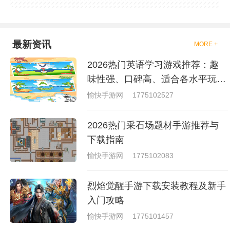
吧，现在市面上是有很多的类型
的拳击的游戏，这些游戏一般都
是一些格斗的游戏，其实是非常
的有趣，也是相当的刺激的，游
戏中是有一些不同的场景都是能
最新资讯
MORE +
够去进行体验的，我们也是能够
去刺激的进行对战的，小编现在
2026热门英语学习游戏推荐：趣
就是收集了一些有意思的拳击游
戏，相信你们一定会喜欢的。
味性强、口碑高、适合各水平玩家
的英语游戏合集
愉快手游网
1775102527
2026热门采石场题材手游推荐与
下载指南
愉快手游网
1775102083
烈焰觉醒手游下载安装教程及新手
入门攻略
愉快手游网
1775101457